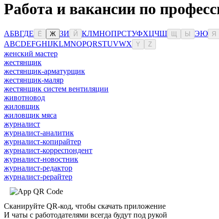
Работа и вакансии по професс
А
Б
В
Г
Д
Е
З
И
К
Л
М
Н
О
П
Р
С
Т
У
Ф
Х
Ц
Ч
Ш
Э
Ю
Ё
Ж
Й
Щ
Ы
Я
A
B
C
D
E
F
G
H
I
J
K
L
M
N
O
P
Q
R
S
T
U
V
W
X
Y
Z
женский мастер
жестянщик
жестянщик-арматурщик
жестянщик-маляр
жестянщик систем вентиляции
животновод
жиловщик
жиловщик мяса
журналист
журналист-аналитик
журналист-копирайтер
журналист-корреспондент
журналист-новостник
журналист-редактор
журналист-рерайтер
Сканируйте QR-код, чтобы скачать приложение
И чаты с работодателями всегда будут под рукой