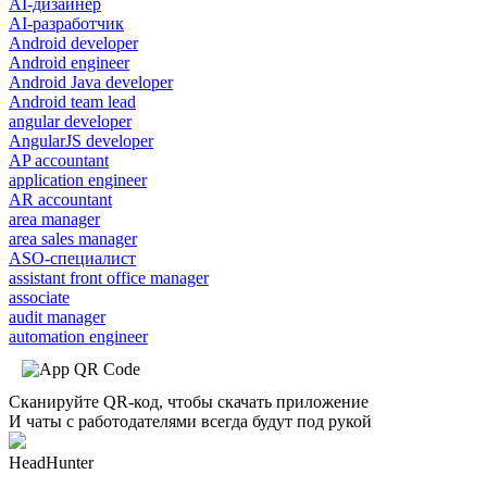
AI-дизайнер
AI-разработчик
Android developer
Android engineer
Android Java developer
Android team lead
angular developer
AngularJS developer
AP accountant
application engineer
AR accountant
area manager
area sales manager
ASO-специалист
assistant front office manager
associate
audit manager
automation engineer
Сканируйте QR-код, чтобы скачать приложение
И чаты с работодателями всегда будут под рукой
HeadHunter