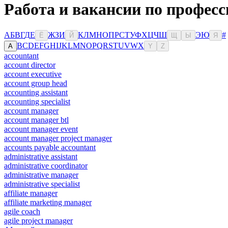
Работа и вакансии по професс
А
Б
В
Г
Д
Е
Ж
З
И
К
Л
М
Н
О
П
Р
С
Т
У
Ф
Х
Ц
Ч
Ш
Э
Ю
#
Ё
Й
Щ
Ы
Я
B
C
D
E
F
G
H
I
J
K
L
M
N
O
P
Q
R
S
T
U
V
W
X
A
Y
Z
accountant
account director
account executive
account group head
accounting assistant
accounting specialist
account manager
account manager btl
account manager event
account manager project manager
accounts payable accountant
administrative assistant
administrative coordinator
administrative manager
administrative specialist
affiliate manager
affiliate marketing manager
agile coach
agile project manager